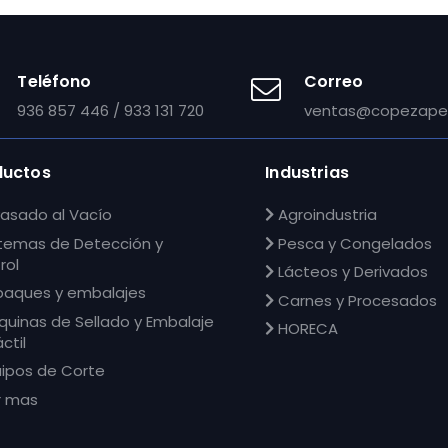
Teléfono
Correo
936 857 446 / 933 131 720
ventas@copezape
ductos
Industrias
asado al Vacío
Agroindustria
temas de Detección y
Pesca y Congelados
rol
Lácteos y Derivados
aques y embalajes
Carnes y Procesados
uinas de Sellado y Embalaje
HORECA
ctil
ipos de Corte
r mas