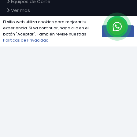
Equipos de Corte
Ver mas
El sitio web utiliza cookies para mejorar tu
experiencia. Si va continuar, haga clic en el
Aceptar
Industrias
botón "Aceptar". También revise nuestras
Políticas de Privacidad
Agroindustria
Pesca y Congelados
keyboard_arrow_up
Lácteos y Derivados
Carnes y Procesados
HORECA
Servicios
Mantenimiento Preventivo y Correctivo
Alquiler de Equipos
Fabricación de Repuestos Especiales