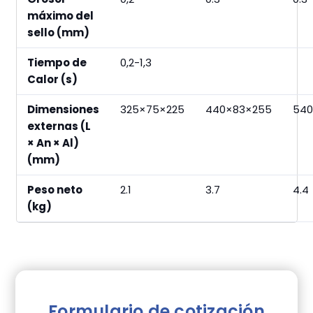
máximo del
sello (mm)
Tiempo de
0,2-1,3
Calor (s)
Dimensiones
325×75×225
440×83×255
540
externas (L
× An × Al)
(mm)
Peso neto
2.1
3.7
4.4
(kg)
Formulario de cotización