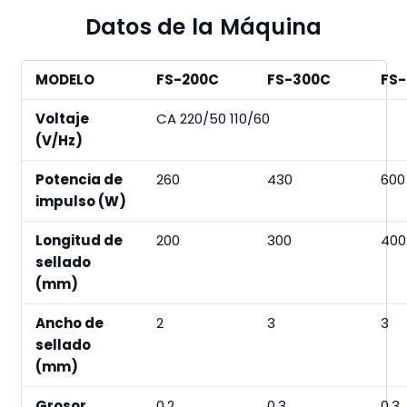
Datos de la Máquina
MODELO
FS-200C
FS-300C
FS
Voltaje
CA 220/50 110/60
(V/Hz)
Potencia de
260
430
600
impulso (W)
Longitud de
200
300
400
sellado
(mm)
Ancho de
2
3
3
sellado
(mm)
Grosor
0,2
0.3
0.3