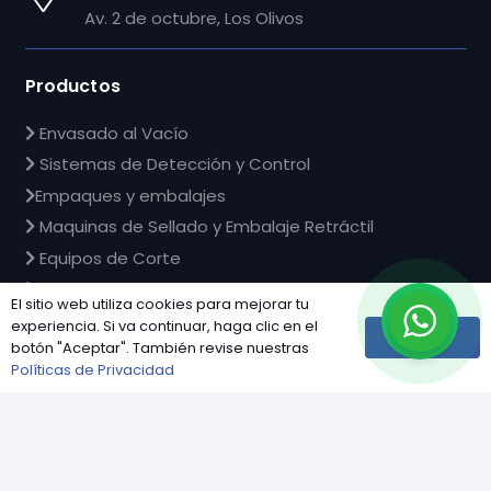
Av. 2 de octubre, Los Olivos
Productos
Envasado al Vacío
Sistemas de Detección y Control
Empaques y embalajes
Maquinas de Sellado y Embalaje Retráctil
Equipos de Corte
Ver mas
El sitio web utiliza cookies para mejorar tu
experiencia. Si va continuar, haga clic en el
Aceptar
botón "Aceptar". También revise nuestras
Industrias
Políticas de Privacidad
Agroindustria
keyboard_arrow_up
Pesca y Congelados
Lácteos y Derivados