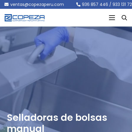
ventas@copezaperu.com
936 857 446 / 933 131 7
Selladoras de bolsas
manual