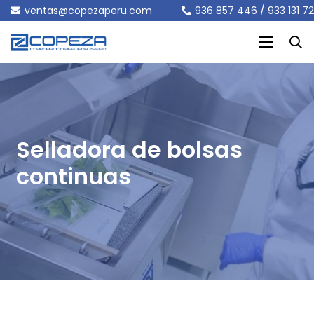
ventas@copezaperu.com
936 857 446 / 933 131 7
Selladora de bolsas
continuas