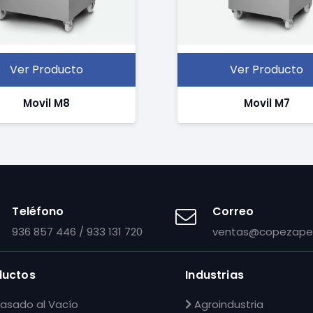
Ver Producto
Ver Producto
Movil M8
Movil M7
Teléfono
Correo
936 857 446 / 933 131 720
ventas@copezape
ductos
Industrias
asado al Vacío
Agroindustria