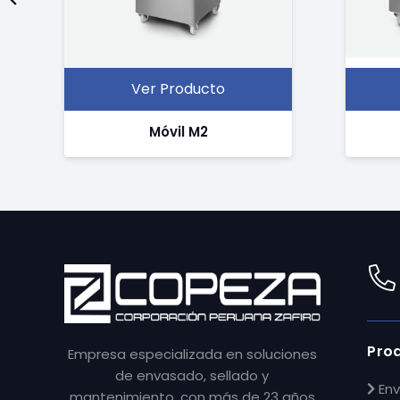
Ver Producto
Móvil M2
Pro
Empresa especializada en soluciones
de envasado, sellado y
Env
mantenimiento, con más de 23 años