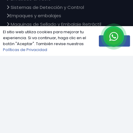
Sistemas de Detección y Control
Empaques y embalajes
Maquinas de Sellado y Embalaje Retráctil
El sitio web utiliza cookies para mejorar tu
Equipos de Corte
experiencia. Si va continuar, haga clic en el
Ver mas
Aceptar
botón "Aceptar". También revise nuestras
Políticas de Privacidad
Industrias
keyboard_arrow_up
Agroindustria
Pesca y Congelados
Lácteos y Derivados
Carnes y Procesados
HORECA
Servicios