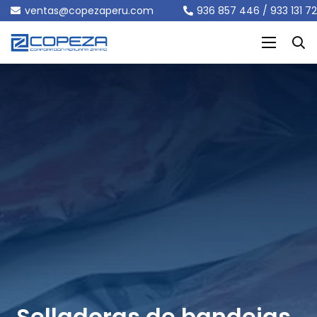
ventas@copezaperu.com
936 857 446 / 933 131 7